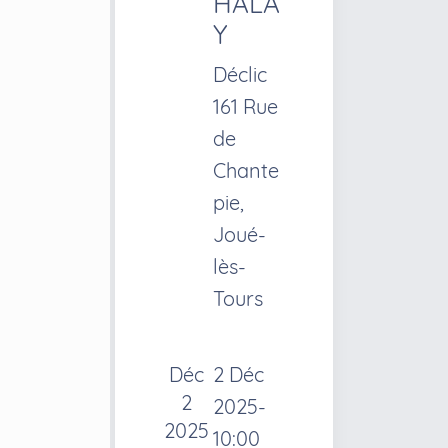
s
HALA
É
Y
v
Déclic
è
161 Rue
n
de
e
Chante
m
pie,
e
Joué-
n
lès-
t
Tours
s
Déc
2 Déc
2
2025-
2025
10:00