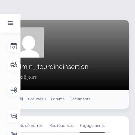
admin_touraineinsertion
il y a 8 jours
Profil
Groupes
Forums
Documents
1
Sujets démarrés
Mes réponses
Engagements