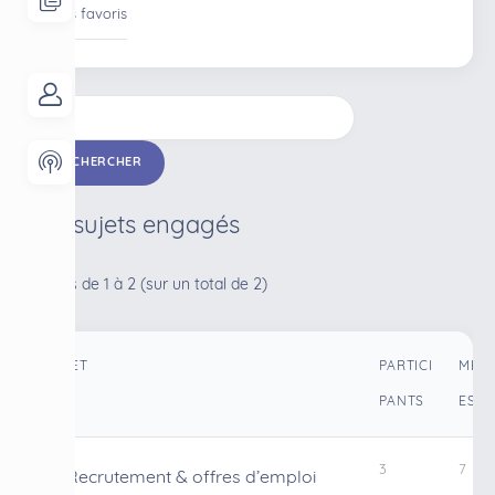
Mes favoris
Mes sujets engagés
2 sujets de 1 à 2 (sur un total de 2)
SUJET
PARTICI
MES
PANTS
ES
3
7
Recrutement & offres d’emploi