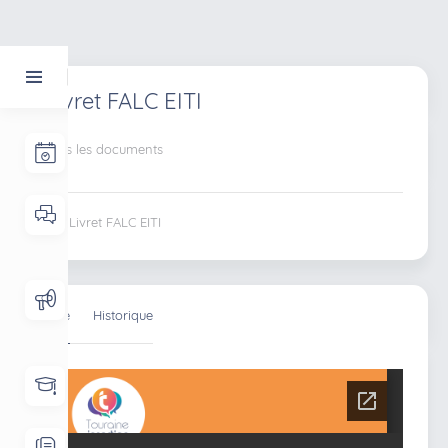
Livret FALC EITI
Tous les documents
Livret FALC EITI
Lire
Historique